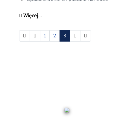
Więcej…
1
2
3