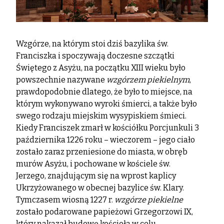
Wzgórze, na którym stoi dziś bazylika św.
Franciszka i spoczywają doczesne szczątki
Świętego z Asyżu, na początku XIII wieku było
powszechnie nazywane
wzgórzem piekielnym
,
prawdopodobnie dlatego, że było to miejsce, na
którym wykonywano wyroki śmierci, a także było
swego rodzaju miejskim wysypiskiem śmieci.
Kiedy Franciszek zmarł w kościółku Porcjunkuli 3
października 1226 roku – wieczorem – jego ciało
zostało zaraz przeniesione do miasta, w obręb
murów Asyżu, i pochowane w kościele św.
Jerzego, znajdującym się na wprost kaplicy
Ukrzyżowanego w obecnej bazylice św. Klary.
Tymczasem wiosną 1227 r.
wzgórze piekielne
zostało podarowane papieżowi Grzegorzowi IX,
który nakazał budowę kościoła w celu