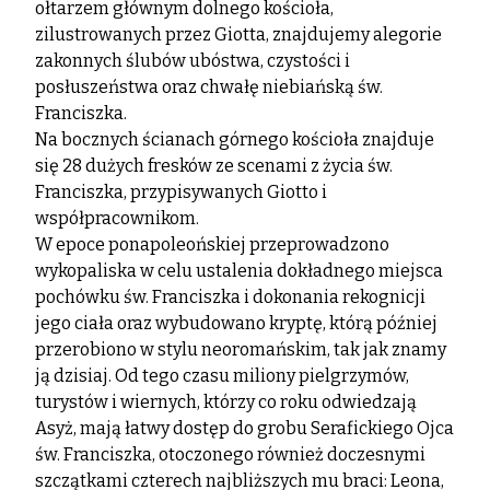
ołtarzem głównym dolnego kościoła,
zilustrowanych przez Giotta, znajdujemy alegorie
zakonnych ślubów ubóstwa, czystości i
posłuszeństwa oraz chwałę niebiańską św.
Franciszka.
Na bocznych ścianach górnego kościoła znajduje
się 28 dużych fresków ze scenami z życia św.
Franciszka, przypisywanych Giotto i
współpracownikom.
W epoce ponapoleońskiej przeprowadzono
wykopaliska w celu ustalenia dokładnego miejsca
pochówku św. Franciszka i dokonania rekognicji
jego ciała oraz wybudowano kryptę, którą później
przerobiono w stylu neoromańskim, tak jak znamy
ją dzisiaj. Od tego czasu miliony pielgrzymów,
turystów i wiernych, którzy co roku odwiedzają
Asyż, mają łatwy dostęp do grobu Serafickiego Ojca
św. Franciszka, otoczonego również doczesnymi
szczątkami czterech najbliższych mu braci: Leona,