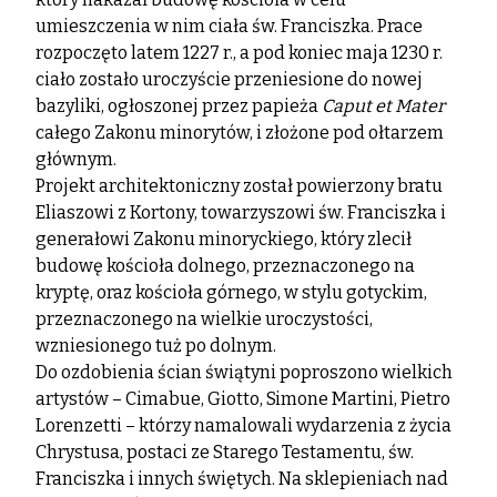
umieszczenia w nim ciała św. Franciszka. Prace
rozpoczęto latem 1227 r., a pod koniec maja 1230 r.
ciało zostało uroczyście przeniesione do nowej
bazyliki, ogłoszonej przez papieża
Caput et Mater
całego Zakonu minorytów, i złożone pod ołtarzem
głównym.
Projekt architektoniczny został powierzony bratu
Eliaszowi z Kortony, towarzyszowi św. Franciszka i
generałowi Zakonu minoryckiego, który zlecił
budowę kościoła dolnego, przeznaczonego na
kryptę, oraz kościoła górnego, w stylu gotyckim,
przeznaczonego na wielkie uroczystości,
wzniesionego tuż po dolnym.
Do ozdobienia ścian świątyni poproszono wielkich
artystów – Cimabue, Giotto, Simone Martini, Pietro
Lorenzetti – którzy namalowali wydarzenia z życia
Chrystusa, postaci ze Starego Testamentu, św.
Franciszka i innych świętych. Na sklepieniach nad