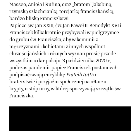
Masseo, Anioła i Rufina, oraz „bratem” Jakobiną,
rzymską szlachcianką, tercjarką franciszkańską,
bardzo bliską Franciszkowi.
Papieże św. Jan XXIII, św. Jan Paweł II, Benedykt XVI i
Franciszek kilkakrotnie przybywali w pielgrzymce
do grobu św. Franciszka, aby w komunii z
mężczyznami i kobietami z innych wspólnot
chrześcijańskich i różnych wyznań prosić przede
wszystkim o dar pokoju. 3 października 2020 r.,
podczas pandemii, papież Franciszek postanowił
podpisać swoją encyklikę
Fratelli tutti
o
braterstwie i przyjaźni społecznej na ołtarzu
krypty, u stóp urny, w której spoczywają szczątki św.
Franciszka.