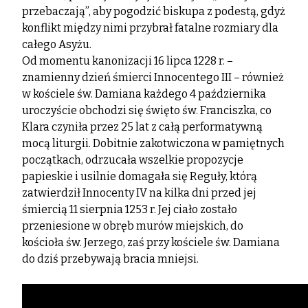
przebaczają”, aby pogodzić biskupa z podestą, gdyż
konflikt między nimi przybrał fatalne rozmiary dla
całego Asyżu.
Od momentu kanonizacji 16 lipca 1228 r. –
znamienny dzień śmierci Innocentego III – również
w kościele św. Damiana każdego 4 października
uroczyście obchodzi się święto św. Franciszka, co
Klara czyniła przez 25 lat z całą performatywną
mocą liturgii. Dobitnie zakotwiczona w pamiętnych
początkach, odrzucała wszelkie propozycje
papieskie i usilnie domagała się Reguły, którą
zatwierdził Innocenty IV na kilka dni przed jej
śmiercią 11 sierpnia 1253 r. Jej ciało zostało
przeniesione w obręb murów miejskich, do
kościoła św. Jerzego, zaś przy kościele św. Damiana
do dziś przebywają bracia mniejsi.