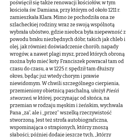
poświęcił się także renowacji kościołów, w tym
kościoła św. Damiana, przy którym od około 1211 r.
zamieszkała Klara. Mimo że pochodziła ona ze
szlacheckiej rodziny, wraz ze swoją wspólnotą
wybrała ubóstwo, gdzie nieobca była niepewność z
powodu braku niezbędnych dóbr, takich jak chleb i
olej, jak również doświadczenie chorób, napady
wrogów, a nawet plagi mysz, przed których obroną
można było mieć koty. Franciszek powracał tam od
czasu do czasu, a w 1225 r. spędził tam dłuższy
okres, będąc już wtedy chorym i prawie
niewidomym. W chwili szczególnego cierpienia,
przemieniony obietnicą paschalną, ułożył
Pieśń
stworzeń
, w której, poczynając od słońca, na
przemian w rodzaju męskim i żeńskim, wychwala
Pana „za”, ale i „przez” wszelką rzeczywistość
stworzoną. Jest też strofa autobiograficzna,
wspominająca o strapionych, którzy znoszą
słabości; później dodaje jeszcze tych, „którzy