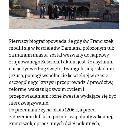
Pierwszy biograf opowiada, że gdy św. Franciszek
modlił się w kościele św. Damiana, położonym tuż
za murami miasta, został wezwany do naprawy
zrujnowanego Kościoła. Faktem jest, że asyżanin,
chcąc żyć według świętej Ewangelii, idąc śladami
Jezusa, pomógł wspólnocie kościelnej w czasie
szczególnego kryzysu przeprowadzić prawdziwą
reformę, wskazując swoim życiem i
przepowiadaniem różne kwestie wydające się być
nierozwiązywalne.
Po przemianie życia około 1206 r., a przed
założeniem kilka lat później wspólnoty zakonnej,
Franciszek, oprócz innych dzieł pokutnych,